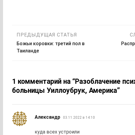
Навигация
ПРЕДЫДУЩАЯ СТАТЬЯ
С
Божьи коровки: третий пол в
Распр
по
Таиланде
записям
1 комментарий на “
Разоблачение пси
больницы Уиллоубрук, Америка
”
:
Александр
03.11.2022 в 14:10
куда всех устроили