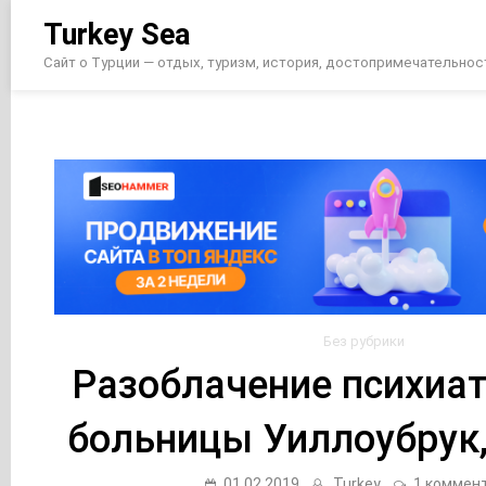
Перейти
Turkey Sea
к
содержимому
Сайт о Турции — отдых, туризм, история, достопримечательнос
Без рубрики
Разоблачение психиа
больницы Уиллоубрук
01.02.2019
Turkey
1 коммен