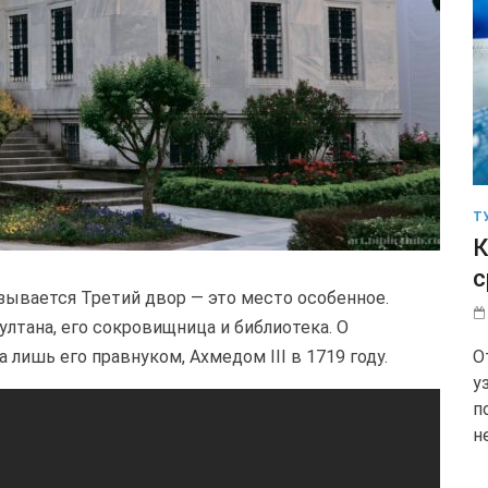
Т
К
с
зывается Третий двор — это место особенное.
лтана, его сокровищница и библиотека. О
 лишь его правнуком, Ахмедом III в 1719 году.
О
у
п
н