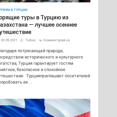
УРИЗМ В ТУРЦИИ
орящие туры в Турцию из
азахстана — лучшее осеннее
утешествие
Горящие
03.09.2021
Turkey
Комментарий на
туры
в
лагодаря потрясающей природе,
Турцию
осредством исторического и культурного
из
огатства, Турция гарантирует гостям
Казахстана
—
риятное, безопасное и спокойное
лучшее
утешествие. Турцияприглашает посетителей
осеннее
опробовать ее …
путешествие