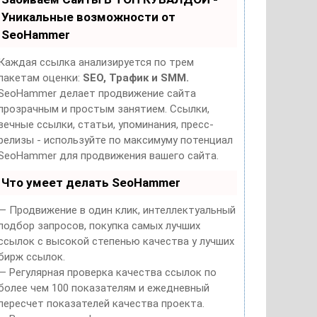
полное
Уникальные возможности от
руководство
для
SeoHammer
путешественников
Каждая ссылка анализируется по трем
пакетам оценки:
SEO, Трафик и SMM.
SeoHammer делает продвижение сайта
прозрачным и простым занятием. Ссылки,
вечные ссылки, статьи, упоминания, пресс-
релизы - используйте по максимуму потенциал
SeoHammer для продвижения вашего сайта.
Что умеет делать SeoHammer
— Продвижение в один клик, интеллектуальный
подбор запросов, покупка самых лучших
ссылок с высокой степенью качества у лучших
бирж ссылок.
— Регулярная проверка качества ссылок по
более чем 100 показателям и ежедневный
пересчет показателей качества проекта.