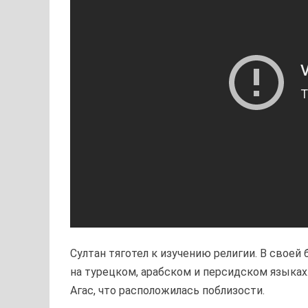
Султан тяготел к изучению религии. В своей
на турецком, арабском и персидском языках.
Агас, что расположилась поблизости.