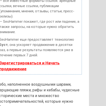
— Все известные форматы ссылок: арендные
ссылки, вечные ссылки, публикации
(упоминания, мнения, отзывы, статьи, пресс-
релизы).
— SeoHammer покажет, где рост или падение, а
также запросы, на которые нужно обратить
внимание.
SeoHammer еще предоставляет технологию
Буст
, она ускоряет продвижение в десятки
раз, а первые результаты появляются уже в
течение первых 7 дней.
Зарегистрироваться и Начать
продвижение
ебо, наполненное воздушными шарами,
ерцающие пляжи, рифы и кебабы, чудесные
сторические места и множество
остопримечательностей, которые нужно