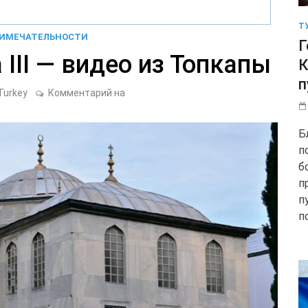
Т
ИМЕЧАТЕЛЬНОСТИ
Г
III — видео из Топкапы
К
п
Библиотека
Turkey
Комментарий на
Ахмеда
III
—
Б
видео
из
п
Топкапы
б
п
п
п