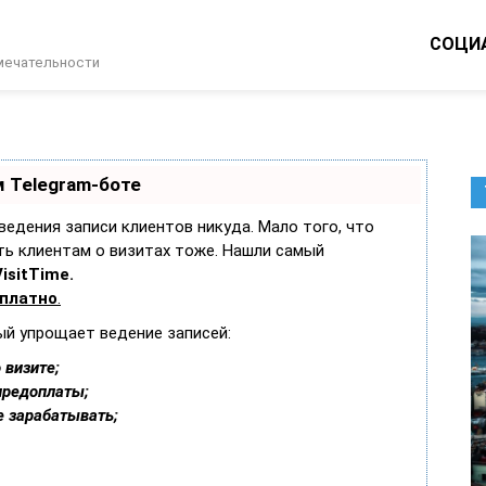
СОЦИ
имечательности
 Telegram-боте
 ведения записи клиентов никуда. Мало того, что
ть клиентам о визитах тоже. Нашли самый
isitTime.
сплатно
.
ый упрощает ведение записей:
 визите;
предоплаты;
е зарабатывать;