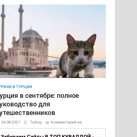
Москве
УРИЗМ В ТУРЦИИ
урция в сентябре: полное
уководство для
утешественников
Турция
04.08.2021
Turkey
Комментарий на
в
сентябре:
Забиваем Сайты В ТОП КУВАЛДОЙ -