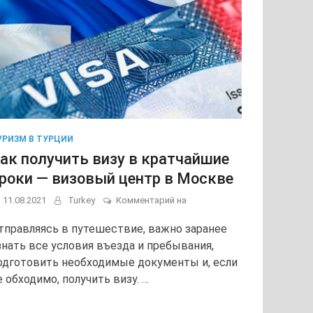
УРИЗМ В ТУРЦИИ
ак получить визу в кратчайшие
роки — визовый центр в Москве
Как
11.08.2021
Turkey
Комментарий на
получить
визу
тправляясь в путешествие, важно заранее
в
знать все условия въезда и пребывания,
кратчайшие
одготовить необходимые документы и, если
сроки
—
е обходимо, получить визу. …
визовый
центр
в