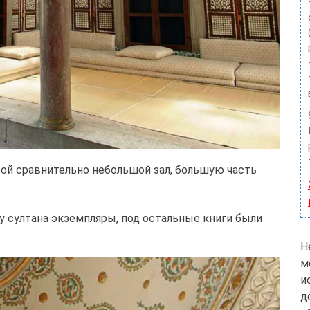
ой сравнительно небольшой зал, большую часть
у султана экземпляры, под остальные книги были
Н
м
и
д