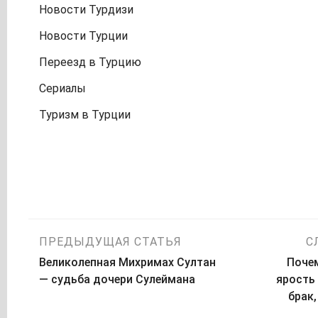
Новости Турдизи
Новости Турции
Переезд в Турцию
Сериалы
Туризм в Турции
Навигация
ПРЕДЫДУЩАЯ СТАТЬЯ
С
Великолепная Михримах Султан
Поче
по
— судьба дочери Сулеймана
ярость
брак
записям